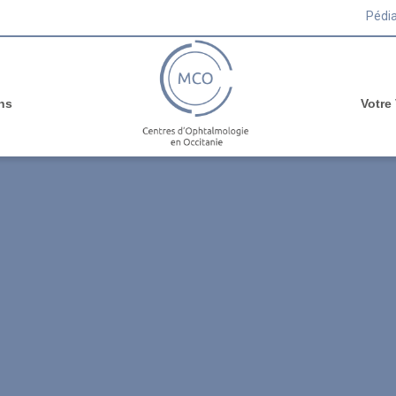
Pédia
ns
Votre