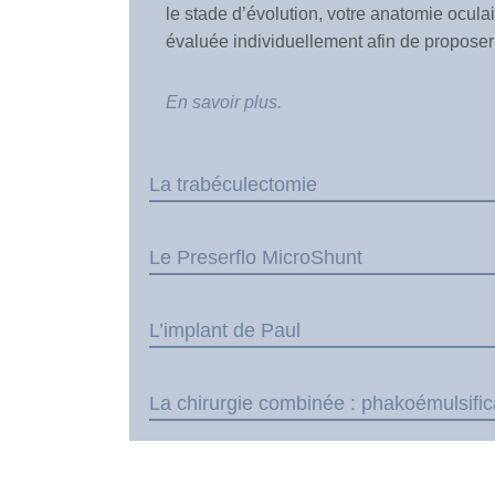
le stade d’évolution, votre anatomie oculai
évaluée individuellement afin de proposer 
En savoir plus.
La trabéculectomie
Le Preserflo MicroShunt
L’implant de Paul
La chirurgie combinée : phakoémulsifica