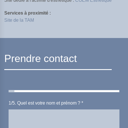
Site dédié à l'activité d'esthétique :
COEM Esthétique
Services à proximité :
Site de la TAM
TROA
Prendre contact
Créateur du site Internet
1/5. Quel est votre nom et prénom ? *