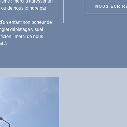
isme : merci d'adresser un
NOUS ÉCRIR
ou de nous joindre par
 d'un enfant non porteur de
onglet dépistage visuel
icien : merci de nous
il à
Crédits