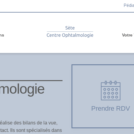
Pédia
ns
Votre
mologie
Prendre RDV
alise des bilans de la vue,
act. Ils sont spécialisés dans