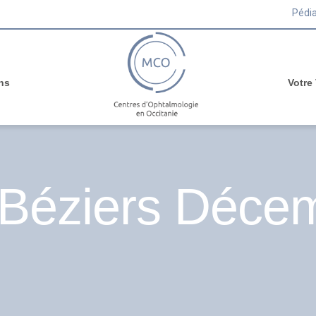
Pédia
ns
Votre
 Béziers Déce