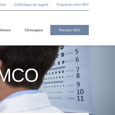
trie
Esthétique du regard
Préparez votre RDV
 Vision
Chirurgies
Prendre RDV
s MCO